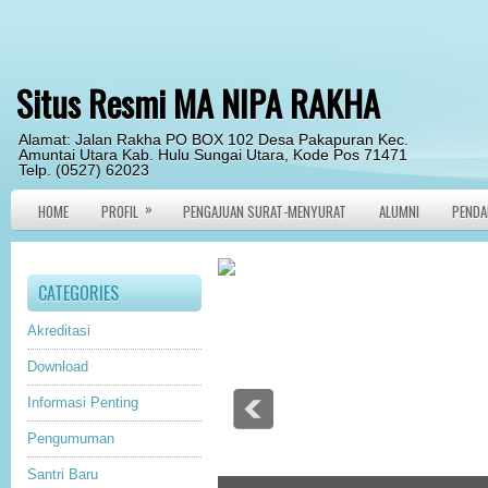
Situs Resmi MA NIPA RAKHA
Alamat: Jalan Rakha PO BOX 102 Desa Pakapuran Kec.
Amuntai Utara Kab. Hulu Sungai Utara, Kode Pos 71471
Telp. (0527) 62023
»
HOME
PROFIL
PENGAJUAN SURAT-MENYURAT
ALUMNI
PENDA
CATEGORIES
Akreditasi
Download
Informasi Penting
Pengumuman
Santri Baru