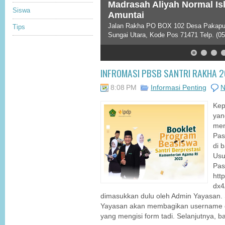
Madrasah Aliyah Normal I
Siswa
Amuntai
Jalan Rakha PO BOX 102 Desa Pakapur
Tips
Sungai Utara, Kode Pos 71471 Telp. (05
INFROMASI PBSB SANTRI RAKHA 
8:08 PM
Informasi Penting
N
Kep
yan
men
Pas
di 
Usu
Pas
htt
dx4
dimasukkan dulu oleh Admin Yayasan. S
Yayasan akan membagikan username 
yang mengisi form tadi. Selanjutnya, 