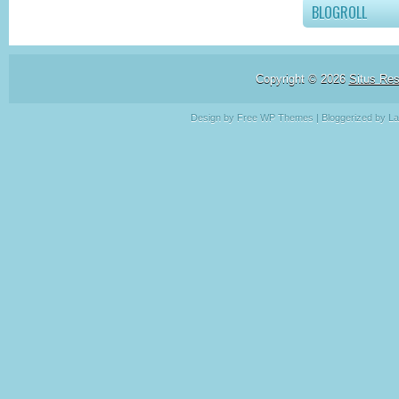
BLOGROLL
Copyright ©
2026
Situs Re
Design by Free
WP Themes
| Bloggerized by
La